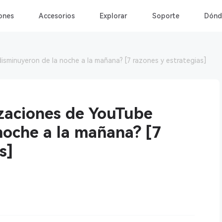
ones
Accesorios
Explorar
Soporte
Dónd
isminuyeron de la noche a la mañana? [7 razones y estrategias]
izaciones de YouTube
noche a la mañana? [7
s]