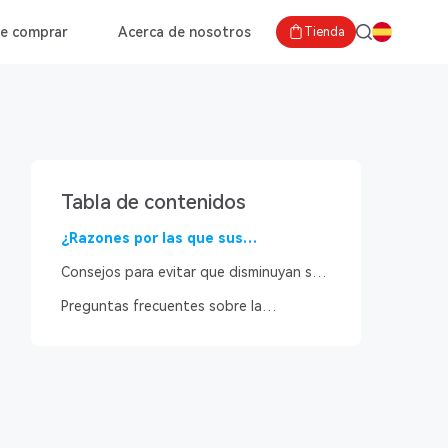
e comprar
Acerca de nosotros
Tienda
Tabla de contenidos
¿Razones por las que sus
visualizaciones de YouTube
Consejos para evitar que disminuyan sus
disminuyeron de la noche a la
visualizaciones de YouTube
mañana?
Preguntas frecuentes sobre la
disminución de visualizaciones de
YouTube de la noche a la mañana