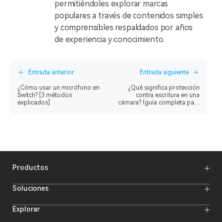
permitiéndoles explorar marcas
populares a través de contenidos simples
y comprensibles respaldados por años
de experiencia y conocimiento.
Entrada anterior
Entrada siguiente
¿Cómo usar un micrófono en
¿Qué significa protección
Switch? [3 métodos
contra escritura en una
explicados]
cámara? (guía completa para
principiantes)
Productos
Micrófonos inalámbricos
Soluciones
Sistemas de transmisión de vídeo
Sistemas de intercomunicación
Sistema de intercomunicación inalámbrico
Explorar
Monitores de cámara
Micrófono inalámbrico
Cámaras de streaming