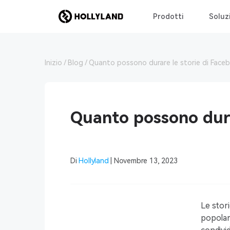
Prodotti
Soluz
Inizio
Blog
Quanto possono durare le storie di Face
Quanto possono dura
Di
Hollyland
| Novembre 13, 2023
Le stor
popolar