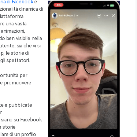
ria di Facebook
è
ionalità dinamica di
piattaforma
ere una vasta
 animazioni,
o ben visibile nella
tente, sia che vi si
, le storie di
li spettatori.
portunità per
o e promuovere
te e pubblicate
.
i siano su Facebook
 storie
are di un profilo