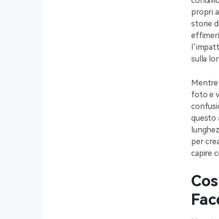
condivid
propri 
storie 
effimer
l’impat
sulla lo
Mentre 
foto e v
confusio
questo a
lunghez
per cre
capire c
Cos
Fac