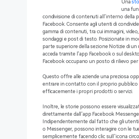
Una
sto
una funz
condivisione di contenuti all’interno della 
Facebook. Consente agli utenti di condivid
gamma di contenuti, tra cui immagini, video,
sondaggi e post di testo. Posizionate in mod
parte superiore della sezione Notizie di un u
acceda tramite l’app Facebook o sul desktop
Facebook occupano un posto di rilievo per g
Questo offre alle aziende una preziosa op
entrare in contatto con il proprio pubblic
efficacemente i propri prodotti o servizi.
Inoltre, le storie possono essere visualizza
direttamente dall’app Facebook Messenger
Indipendentemente dal fatto che gli utent
o Messenger, possono interagire con le tue
semplicemente facendo clic sull’icona circol