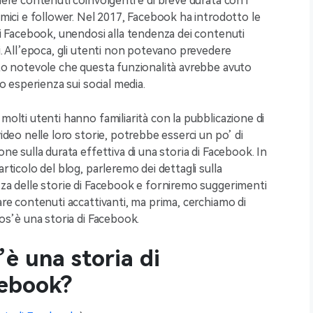
ere contenuti coinvolgenti e di breve durata con i
amici e follower. Nel 2017, Facebook ha introdotto le
di Facebook, unendosi alla tendenza dei contenuti
i. All’epoca, gli utenti non potevano prevedere
to notevole che questa funzionalità avrebbe avuto
ro esperienza sui social media.
molti utenti hanno familiarità con la pubblicazione di
ideo nelle loro storie, potrebbe esserci un po’ di
ne sulla durata effettiva di una storia di Facebook. In
rticolo del blog, parleremo dei dettagli sulla
za delle storie di Facebook e forniremo suggerimenti
are contenuti accattivanti, ma prima, cerchiamo di
os’è una storia di Facebook.
’è una storia di
ebook?