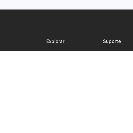
Explorar
Suporte
de intercom sem fio
Atividades online
Baixar
e sem fio
Eventos presenciais
Suporte ao p
Blog Hollyland
Onde compra
Recursos para criadores
Torne-se re
Imprensa
Portal pós-v
Central de vídeos
Consulta de 