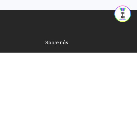
Sobre nós
Fórum
roduto
Quem somos
r
Fale conosco
vendedor
Conformidade
enda revendedores
Relatório de segurança
reparo
Atualizações de software