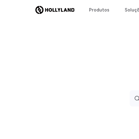
Produtos
Soluç
Sea
for: