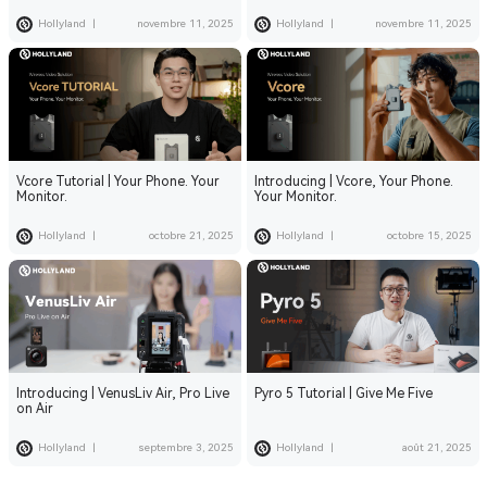
Hollyland
|
novembre 11, 2025
Hollyland
|
novembre 11, 2025
Vcore Tutorial | Your Phone. Your
Introducing | Vcore, Your Phone.
Monitor.
Your Monitor.
Hollyland
|
octobre 21, 2025
Hollyland
|
octobre 15, 2025
Introducing | VenusLiv Air, Pro Live
Pyro 5 Tutorial | Give Me Five
on Air
Hollyland
|
septembre 3, 2025
Hollyland
|
août 21, 2025