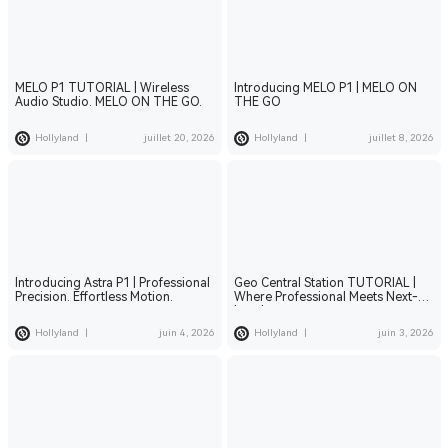
MELO P1 TUTORIAL | Wireless
Introducing MELO P1 | MELO ON
Audio Studio. MELO ON THE GO.
THE GO
Hollyland
|
juillet 20, 2026
Hollyland
|
juillet 8, 2026
Introducing Astra P1 | Professional
Geo Central Station TUTORIAL |
Precision. Effortless Motion.
Where Professional Meets Next-
Level
Hollyland
|
juin 4, 2026
Hollyland
|
juin 3, 2026