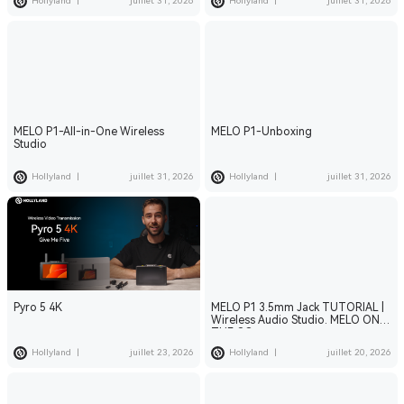
Hollyland
|
juillet 31, 2026
Hollyland
|
juillet 31, 2026
MELO P1-All-in-One Wireless
MELO P1-Unboxing
Studio
Hollyland
|
juillet 31, 2026
Hollyland
|
juillet 31, 2026
Pyro 5 4K
MELO P1 3.5mm Jack TUTORIAL |
Wireless Audio Studio. MELO ON
THE GO.
Hollyland
|
juillet 23, 2026
Hollyland
|
juillet 20, 2026