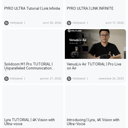
PYRO ULTRA Tutorial | Link Infinite
PYRO ULTRA | LINK INFINITE
Hollyland
|
avril 30, 2026
Hollyland
|
avril 17, 2026
Solidcom M1 Pro TUTORIAL |
VenusLiv Air TUTORIAL | Pro Live
Unparalleled Communication
on Air
Clarity
Hollyland
|
janvier 21, 2026
Hollyland
|
novembre 26, 2025
Lyra TUTORIAL | 4K Vision with
Introducing | Lyra, 4K Vision with
Ultra-voice
Ultra-Voice