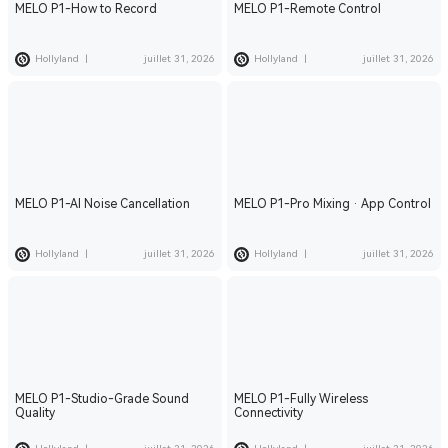
MELO P1-How to Record
MELO P1-Remote Control
Hollyland
|
juillet 31, 2026
Hollyland
|
juillet 31, 2026
MELO P1-AI Noise Cancellation
MELO P1-Pro Mixing · App Control
Hollyland
|
juillet 31, 2026
Hollyland
|
juillet 31, 2026
MELO P1-Studio-Grade Sound
MELO P1-Fully Wireless
Quality
Connectivity