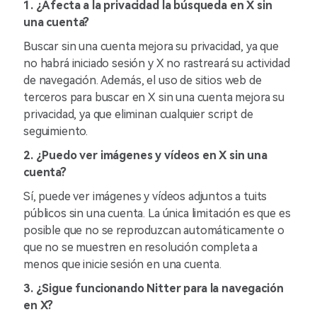
1. ¿Afecta a la privacidad la búsqueda en X sin
una cuenta?
Buscar sin una cuenta mejora su privacidad, ya que
no habrá iniciado sesión y X no rastreará su actividad
de navegación. Además, el uso de sitios web de
terceros para buscar en X sin una cuenta mejora su
privacidad, ya que eliminan cualquier script de
seguimiento.
2. ¿Puedo ver imágenes y vídeos en X sin una
cuenta?
Sí, puede ver imágenes y vídeos adjuntos a tuits
públicos sin una cuenta. La única limitación es que es
posible que no se reproduzcan automáticamente o
que no se muestren en resolución completa a
menos que inicie sesión en una cuenta.
3. ¿Sigue funcionando Nitter para la navegación
en X?