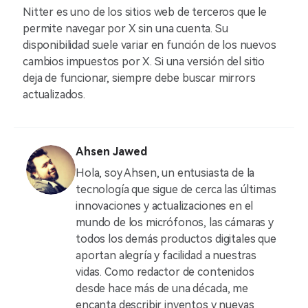
Nitter es uno de los sitios web de terceros que le
permite navegar por X sin una cuenta. Su
disponibilidad suele variar en función de los nuevos
cambios impuestos por X. Si una versión del sitio
deja de funcionar, siempre debe buscar mirrors
actualizados.
Ahsen Jawed
Hola, soy Ahsen, un entusiasta de la
tecnología que sigue de cerca las últimas
innovaciones y actualizaciones en el
mundo de los micrófonos, las cámaras y
todos los demás productos digitales que
aportan alegría y facilidad a nuestras
vidas. Como redactor de contenidos
desde hace más de una década, me
encanta describir inventos y nuevas