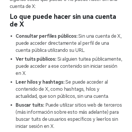
cuenta de X:
Lo que puede hacer sin una cuenta
de X
Consultar perfiles públicos:
Sin una cuenta de X,
puede acceder directamente al perfil de una
cuenta pública utilizando su URL.
Ver tuits públicos:
Si alguien tuitea públicamente,
puede acceder a ese contenido sin iniciar sesión
en X.
Leer hilos y hashtags:
Se puede acceder al
contenido de X, como hashtags, hilos y
actualidad, que son públicos, sin una cuenta.
Buscar tuits:
Puede utilizar sitios web de terceros
(más información sobre esto más adelante) para
buscar tuits de usuarios específicos y leerlos sin
iniciar sesión en X.