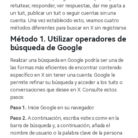
retuitear, responder, ver respuestas, dar me gusta a
un tuit, publicar un tuit o seguir cuentas sin una
cuenta. Una vez establecido esto, veamos cuatro
métodos diferentes para buscar en X sin registrarse.
Método 1. Utilizar operadores de
búsqueda de Google
Realizar una búsqueda en Google podría ser una de
las formas más eficientes de encontrar contenido
específico en X sin tener una cuenta. Google le
permite refinar su búsqueda y acceder a los tuits o
conversaciones que desee en X. Consulte estos
pasos:
Paso 1.
Inicie Google en su navegador.
Paso 2.
A continuación, escriba «site:x.com» en la
barra de búsqueda y, a continuación, añada el
nombre de usuario o la palabra clave de la persona