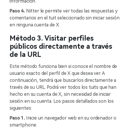
información.
Paso 4.
Nitter le permite ver todas las respuestas y
comentarios en el tuit seleccionado sin iniciar sesión
en ninguna cuenta de X.
Método 3. Visitar perfiles
públicos directamente a través
de la URL
Este método funciona bien si conoce el nombre de
usuario exacto del perfil de X que desea ver. A
continuación, tendrá que buscarlos directamente a
través de su URL. Podrá ver todos los tuits que han
hecho en su cuenta de X, sin necesidad de iniciar
sesión en su cuenta. Los pasos detallados son los
siguientes:
Paso 1.
Inicie un navegador web en su ordenador o
smartphone.