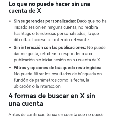
Lo que no puede hacer sin una
cuenta de X
Sin sugerencias personalizadas:
Dado que no ha
iniciado sesión en ninguna cuenta, no recibirá
hashtags o tendencias personalizados, lo que
dificulta el acceso a contenido relevante.
Sin interacción con las publicaciones:
No puede
dar me gusta, retuitear o responder a una
publicación sin iniciar sesión en su cuenta de X.
Filtros y opciones de búsqueda restringidos:
No puede filtrar los resultados de búsqueda en
función de parámetros como la fecha, la
ubicación o la interacción.
4 formas de buscar en X sin
una cuenta
Antes de continuar, tenga en cuenta que no puede