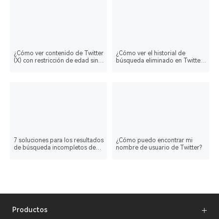
¿Cómo ver contenido de Twitter
¿Cómo ver el historial de
(X) con restricción de edad sin
búsqueda eliminado en Twitter
una cuenta?
o X?
7 soluciones para los resultados
¿Cómo puedo encontrar mi
de búsqueda incompletos de
nombre de usuario de Twitter?
Twitter
Productos