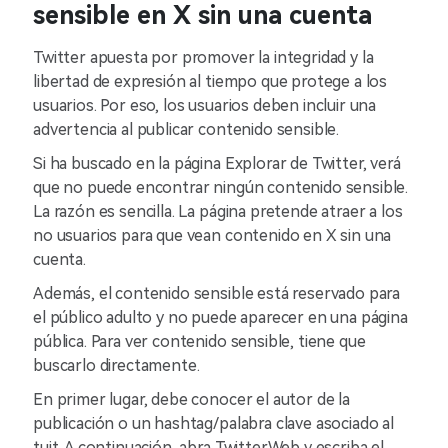
sensible en X sin una cuenta
Twitter apuesta por promover la integridad y la
libertad de expresión al tiempo que protege a los
usuarios. Por eso, los usuarios deben incluir una
advertencia al publicar contenido sensible.
Si ha buscado en la página Explorar de Twitter, verá
que no puede encontrar ningún contenido sensible.
La razón es sencilla. La página pretende atraer a los
no usuarios para que vean contenido en X sin una
cuenta.
Además, el contenido sensible está reservado para
el público adulto y no puede aparecer en una página
pública. Para ver contenido sensible, tiene que
buscarlo directamente.
En primer lugar, debe conocer el autor de la
publicación o un hashtag/palabra clave asociado al
tuit. A continuación, abra TwitterWeb y escriba el