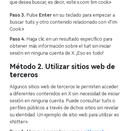
que desea buscar, es decir, «site:x.com tim cook»
Paso 3.
Pulse
Enter
en su teclado para empezar a
buscar tuits y otro contenido relacionado con «Tim
Cook.»
Paso 4.
Haga clic en un resultado específico para
obtener más información sobre el tuit sin iniciar
sesión en ninguna cuenta de X. ¡Eso es todo!
Método 2. Utilizar sitios web de
terceros
Algunos sitios web de terceros le permiten acceder
a diferentes contenidos en X sin necesidad de iniciar
sesión en ninguna cuenta. Puede consultar tuits o
perfiles públicos a través de dichos sitios sin revelar
su identidad. Un ejemplo de sitio web para utilizar es
«Nitter».