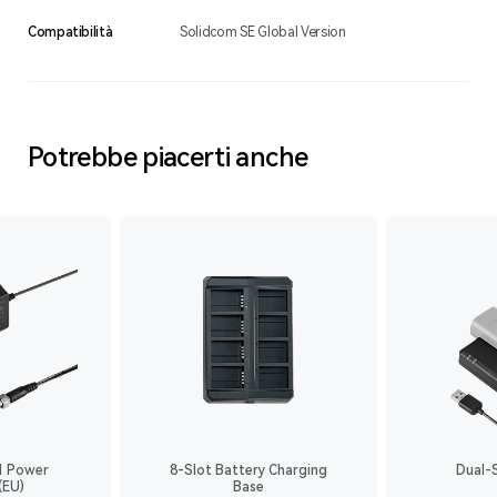
Compatibilità
Solidcom SE Global Version
Potrebbe piacerti anche
1 Power
8-Slot Battery Charging
Dual-
(EU)
Base