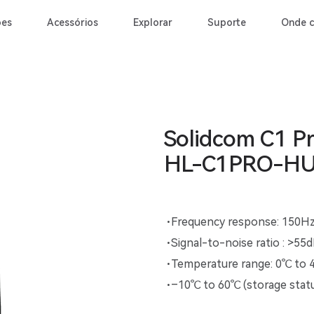
ões
Acessórios
Explorar
Suporte
Onde 
Solidcom C1 P
HL-C1PRO-H
Frequency response: 150H
Signal-to-noise ratio : >55
Temperature range: 0℃ to 
–10℃ to 60℃ (storage stat