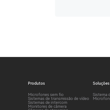
Produtos
Soluções
Microfones sem fio
Sistema 
Sistemas de transmissão de vídeo
Microfon
Sistemas de intercom
Monitores de câmera