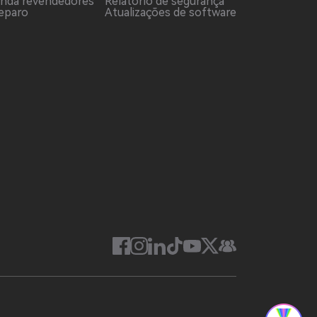
enda revendedores
Relatório de segurança
reparo
Atualizações de software