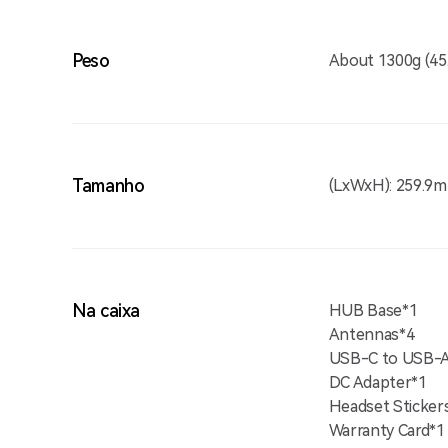
Peso
About 1300g (45
Tamanho
(LxWxH): 259.9m
Na caixa
HUB Base*1
Antennas*4
USB-C to USB-A
DC Adapter*1
Headset Sticker
Warranty Card*1