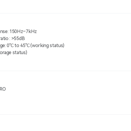
onse: 150Hz–7kHz
atio : >55dB
ge: 0℃ to 45℃ (working status)
orage status)
PRO