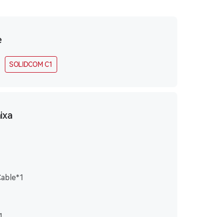
e
SOLIDCOM C1
ixa
able*1
1