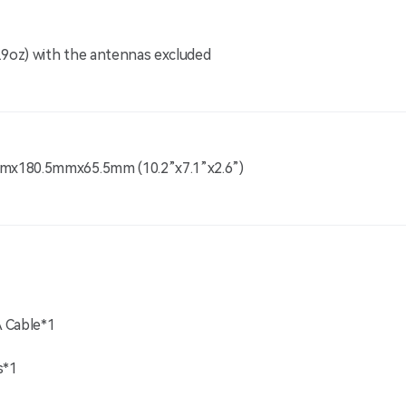
.9oz) with the antennas excluded
mx180.5mmx65.5mm (10.2”x7.1”x2.6”)
 Cable*1
s*1