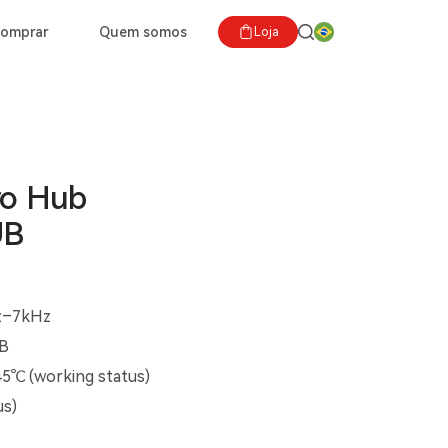
comprar
Quem somos
Loja
ro Hub
UB
z–7kHz
dB
45℃ (working status)
us)