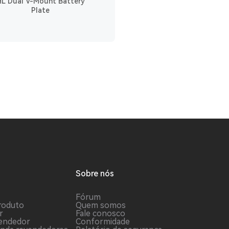
HL Dual V-Mount Battery
Battery Charging Ca
Plate
Sobre nós
Fórum
roduto
Quem somos
r
Fale conosco
vendedor
Conformidade