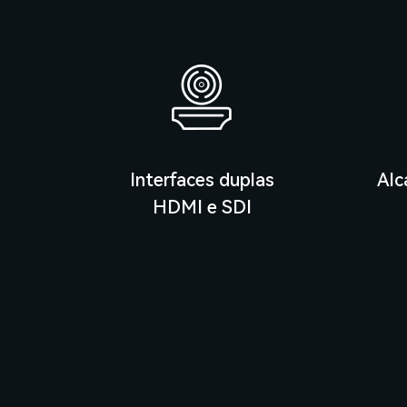
Interfaces duplas
Alc
HDMI e SDI