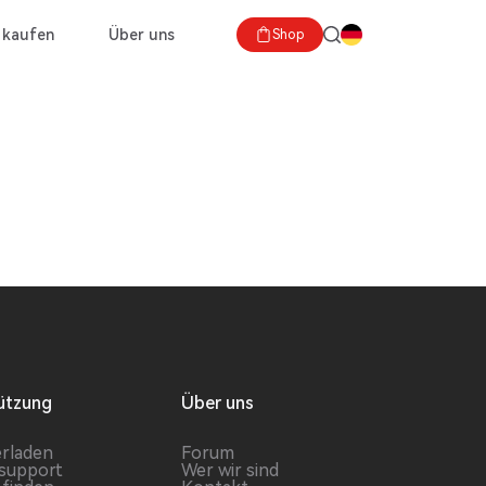
 kaufen
Über uns
Shop
ützung
Über uns
rladen
Forum
support
Wer wir sind