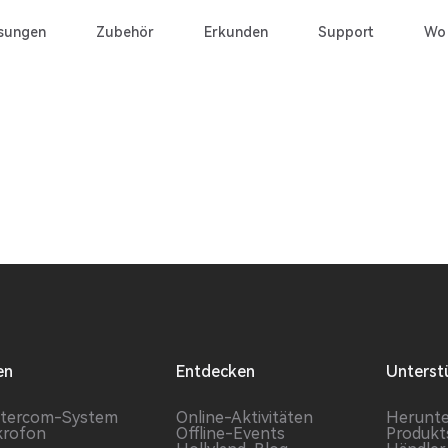
sungen
Zubehör
Erkunden
Support
Wo
en
Entdecken
Unterst
ntercom-System
Online-Aktivitäten
Herunte
krofon
Offline-Events
Produkt