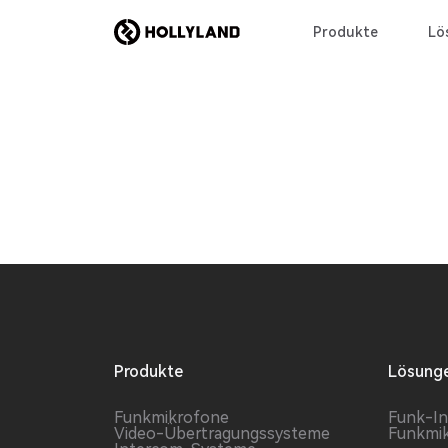
Produkte
Lö
Produkte
Lösung
Funkmikrofone
Funk-I
Video-Übertragungssysteme
Funkmi