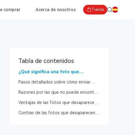
e comprar
Acerca de nosotros
Tienda
Tabla de contenidos
¿Qué significa una foto que
desaparece en iMessage?
Pasos detallados sobre cómo enviar
fotos que desaparecen en iMessage
Razones por las que no puede encontrar
las funciones de fotos que desaparecen
Ventajas de las fotos que desaparecen
en iMessage
en iMessage
Contras de las fotos que desaparecen
en iMessage