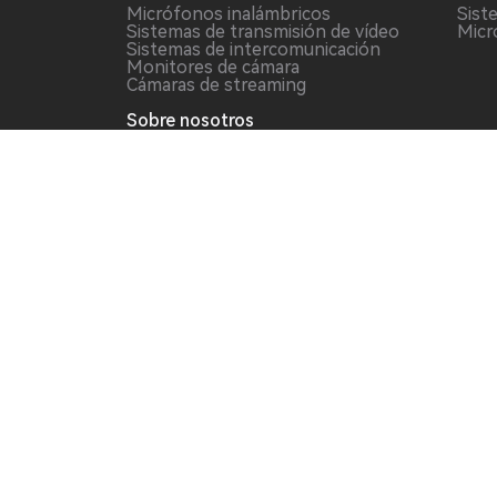
Micrófonos inalámbricos
Sist
Sistemas de transmisión de vídeo
Micr
Sistemas de intercomunicación
Monitores de cámara
Cámaras de streaming
Sobre nosotros
Foro
Quiénes somos
Contáctanos
Cumplimiento
Informes de seguridad
Actualizaciones de software