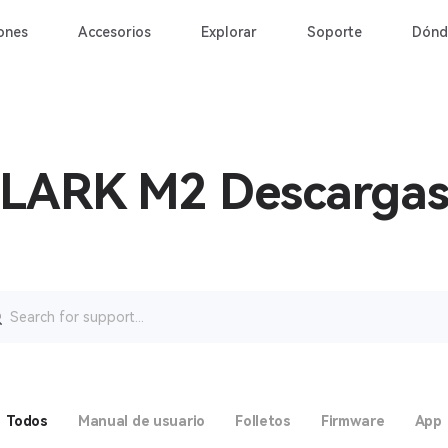
ones
Accesorios
Explorar
Soporte
Dónd
LARK M2 Descarga
ar:
Todos
Manual de usuario
Folletos
Firmware
App