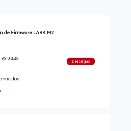
ón de Firmware LARK M2
 V2.0.0.32
Descargas
conocidos
ón