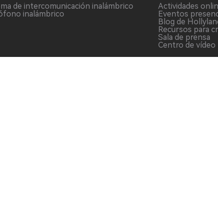
ema de intercomunicación inalámbrico
Actividades onli
ófono inalámbrico
Eventos presenc
Blog de Hollylan
Recursos para c
Sala de prensa
Centro de vídeo