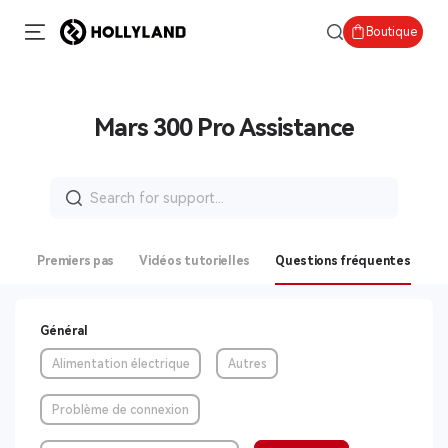
Boutique
Mars 300 Pro Assistance
Search
for:
Premiers pas
Vidéos tutorielles
Questions fréquentes
Général
Alimentation électrique
Autres
Problème de connexion