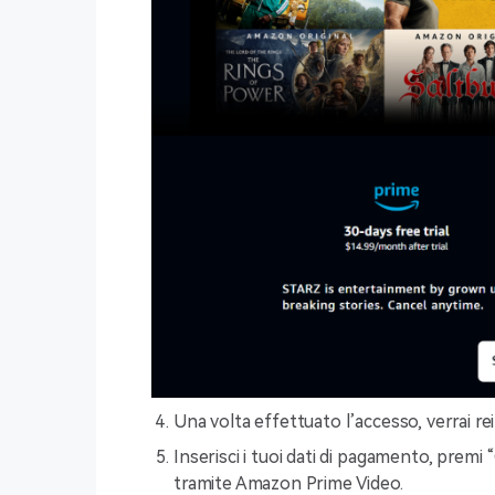
Una volta effettuato l’accesso, verrai r
Inserisci i tuoi dati di pagamento, premi
tramite Amazon Prime Video.