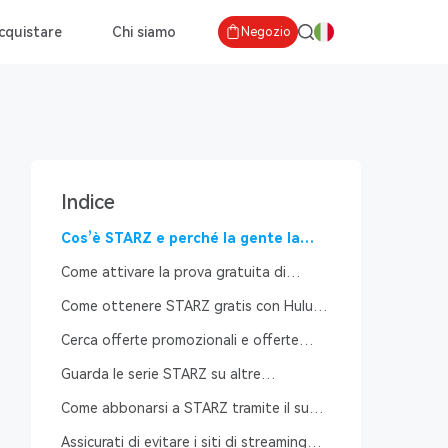
cquistare
Chi siamo
Negozio
Indice
Cos’è STARZ e perché la gente la
vuole?
Come attivare la prova gratuita di
STARZ su Amazon Prime Video
Come ottenere STARZ gratis con Hulu o
Apple TV Channels
Cerca offerte promozionali e offerte
speciali
Guarda le serie STARZ su altre
piattaforme di streaming
Come abbonarsi a STARZ tramite il suo
sito web?
Assicurati di evitare i siti di streaming