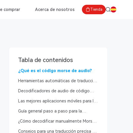
e comprar
Acerca de nosotros
Tienda
Tabla de contenidos
¿Qué es el código morse de audio?
Herramientas automáticas de traducción
de audio Morse
Decodificadores de audio de código
Morse en línea
Las mejores aplicaciones móviles para la
traducción de audio de código Morse
Guía general paso a paso para la
traducción de audio de código Morse
¿Cómo decodificar manualmente Morse
desde audio?
Consejos para una traducción precisa de