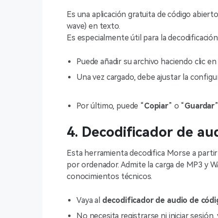
Es una aplicación gratuita de código abier
wave) en texto.
Es especialmente útil para la decodificación
Puede añadir su archivo haciendo clic en
Una vez cargado, debe ajustar la configur
Por último, puede “
Copiar
” o “
Guardar
”
4. Decodificador de a
Esta herramienta decodifica Morse a parti
por ordenador. Admite la carga de MP3 y WAV
conocimientos técnicos.
Vaya al
decodificador de audio de cód
No necesita registrarse ni iniciar sesión