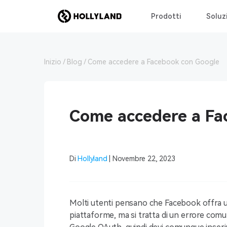
Prodotti
Soluz
Inizio
Blog
Come accedere a Facebook con Google
Come accedere a Fa
Di
Hollyland
| Novembre 22, 2023
Molti utenti pensano che Facebook offra u
piattaforme, ma si tratta di un errore com