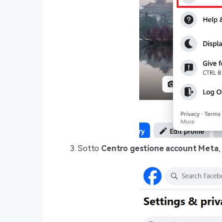
Sotto
Centro gestione account Meta
,