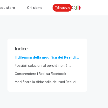
cquistare
Chi siamo
Negozio
Indice
Il dilemma della modifica dei Reel di
Facebook
Possibili soluzioni al perché non è
possibile modificare la didascalia di un
Comprendere i Reel su Facebook
Reel su Facebook
Modificare la didascalia dei tuoi Reel di
Facebook dopo la pubblicazione