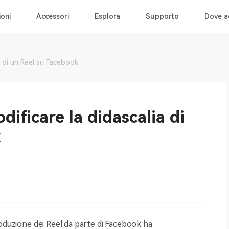
ioni
Accessori
Esplora
Supporto
Dove a
 di un Reel su Facebook
ificare la didascalia di
k
roduzione dei Reel da parte di Facebook ha