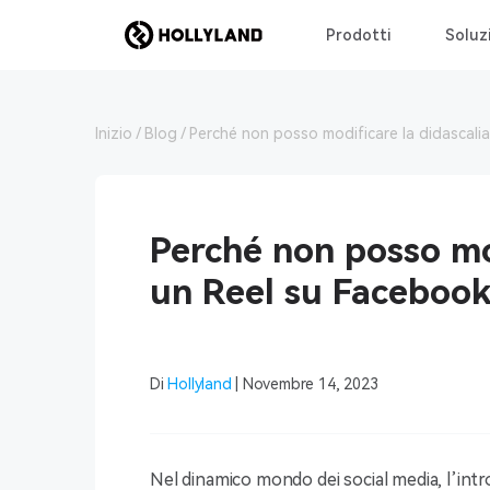
Prodotti
Soluz
Inizio
Blog
Perché non posso modificare la didascalia
Perché non posso mod
un Reel su Faceboo
Di
Hollyland
| Novembre 14, 2023
Nel dinamico mondo dei social media, l’int