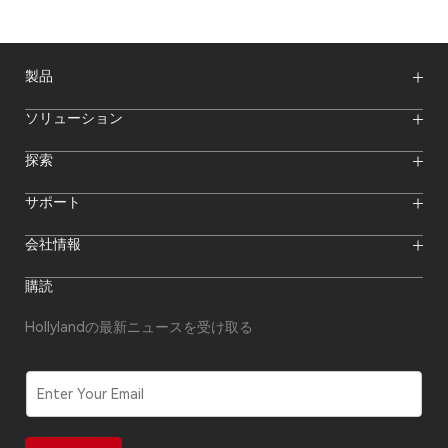
製品
ワイヤレスマイク
ソリューション
映像伝送システム
インターカムシステム
ワイヤレスインターカムシステム
探索
カメラモニター
ワイヤレスマイク
ストリーミングカメラ
オンラインイベント
サポート
オフラインイベント
Hollylandブログ
ダウンロード
会社情報
クリエイター向けリソース
製品サポート
ニュースルーム
購入先
フォーラム
購読
ビデオセンター
代理店になる
私たちについて
代理店アフターサービス
お問い合わせ
Hollylandの最新ニュースを受け取る
修理状況の確認
コンプライアンス
セキュリティ報告
ソフトウェア更新
E
m
a
i