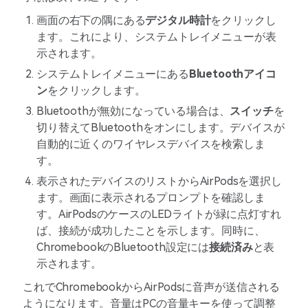
画面の右下の隅にある
デジタル時計
をクリックし
ます。これにより、システムトレイメニューが表
示されます。
システムトレイメニューにある
Bluetooth
アイコ
ン
をクリックします。
Bluetoothが無効になっている場合は、
スイッチ
を
切り替えてBluetoothをオンにします。デバイスが
自動的に近くのワイヤレスデバイスを検索しま
す。
表示されたデバイスのリストからAirPodsを選択し
ます。画面に表示されるプロンプトを確認しま
す。AirPodsのケースのLEDライトが緑に点灯すれ
ば、接続が成功したことを示します。同時に、
ChromebookのBluetooth設定には
接続済み
と表
示されます。
これでChromebookからAirPodsに音声が送信される
ようになります。音量はPCの音量キーを使って調整