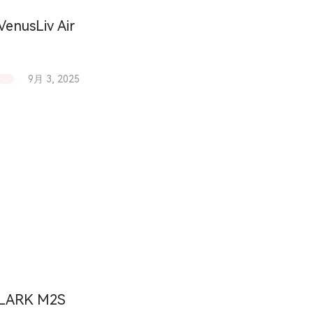
VenusLiv Air
9月 3, 2025
LARK M2S