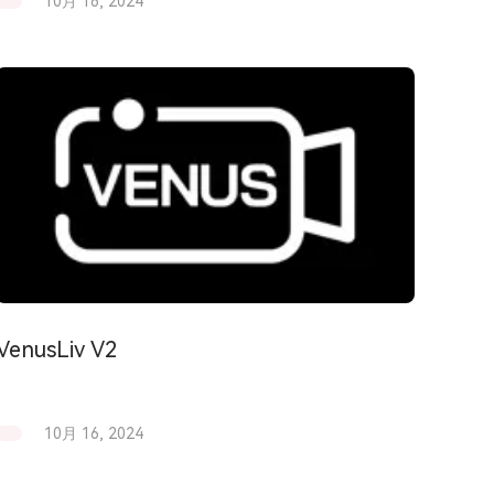
10月 16, 2024
VenusLiv V2
10月 16, 2024