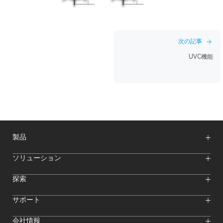
投
次の記事
稿
UVC機能
ナ
ビ
ゲ
ー
シ
製品
ョ
ン
ワイヤレスマイク
ソリューション
映像伝送システム
インターカムシステム
ワイヤレスインターカムシステム
探索
カメラモニター
ワイヤレスマイク
ストリーミングカメラ
オンラインイベント
サポート
オフラインイベント
Hollylandブログ
ダウンロード
会社情報