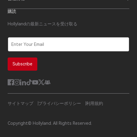
クリエイター向けリソース
製品サポート
ニュースルーム
購入先
フォーラム
購読
ビデオセンター
代理店になる
私たちについて
代理店アフターサービス
お問い合わせ
Hollylandの最新ニュースを受け取る
修理状況の確認
コンプライアンス
セキュリティ報告
ソフトウェア更新
E
m
a
i
l
Subscribe
*
サイトマップ
プライバシーポリシー
利用規約
Copyright© Hollyland. All Rights Reserved.