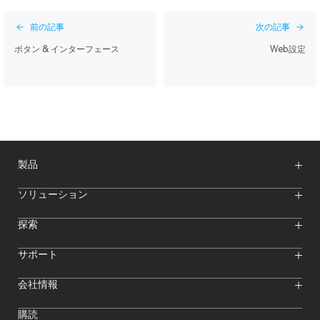
投
前の記事
次の記事
稿
ボタン & インターフェース
Web設定
ナ
ビ
ゲ
ー
シ
製品
ョ
ン
ワイヤレスマイク
ソリューション
映像伝送システム
インターカムシステム
ワイヤレスインターカムシステム
探索
カメラモニター
ワイヤレスマイク
ストリーミングカメラ
オンラインイベント
サポート
オフラインイベント
Hollylandブログ
ダウンロード
会社情報
クリエイター向けリソース
製品サポート
ニュースルーム
購入先
フォーラム
購読
ビデオセンター