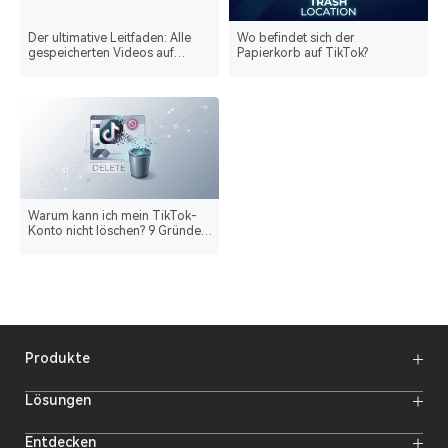
Der ultimative Leitfaden: Alle
Wo befindet sich der
gespeicherten Videos auf
Papierkorb auf TikTok?
TikTok auf einmal löschen
Warum kann ich mein TikTok-
Konto nicht löschen? 9 Gründe
& 10 Lösungen
Produkte
Funkmikrofone
Lösungen
Video-Übertragungssysteme
Intercom-Systeme
Funk-Intercom-System
Entdecken
Kameramonitore