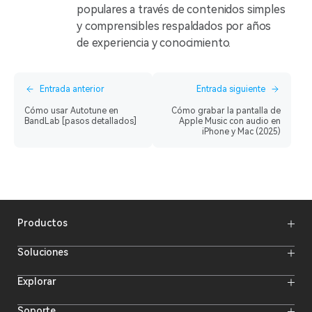
populares a través de contenidos simples
y comprensibles respaldados por años
de experiencia y conocimiento.
Entrada anterior
Entrada siguiente
Cómo usar Autotune en
Cómo grabar la pantalla de
BandLab [pasos detallados]
Apple Music con audio en
iPhone y Mac (2025)
Productos
Micrófonos inalámbricos
Soluciones
Sistemas de transmisión de vídeo
Sistemas de intercomunicación
Sistema de intercomunicación inalámbrico
Explorar
Monitores de cámara
Micrófono inalámbrico
Cámaras de streaming
Actividades online
Soporte