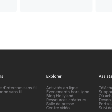
ns
Explorer
Assist
 d'intercom sans fil
Activités en ligne
Téléch
one sans fil
Événements hors ligne
Suppor
Blog Hollyland
Où ach
Ressources créateurs
Deveni
Salle de presse
Portai
Centre vidéo
Suivi d