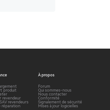
ance
À propos
argement
Forum
t produit
Qui sommes-nous
eter
Nous contacter
r revendeur
Conformité
l SAV revendeurs
Signalement de sécurité
e réparation
Mises à jour logicielles