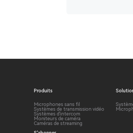
Produits
Solutio
Microphones sans fil
Système
Systèmes de transmission vidéo
Microph
Systèmes d'intercom
Moniteurs de caméra
Caméras de streaming
S'abonner