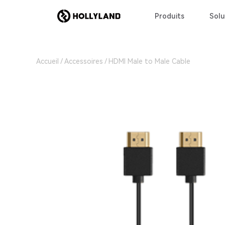
Produits
Solu
Accueil
Accessoires
HDMI Male to Male Cable