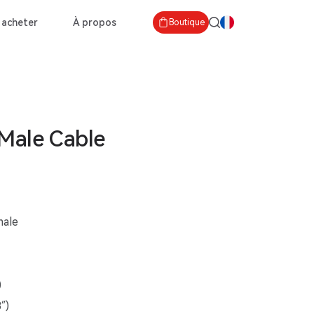
 acheter
À propos
Boutique
Male Cable
male
)
″)