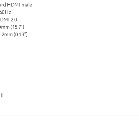
dard HDMI male
@60Hz
DMI 2.0
0mm (15.7″)
3.2mm (0.13″)
ll