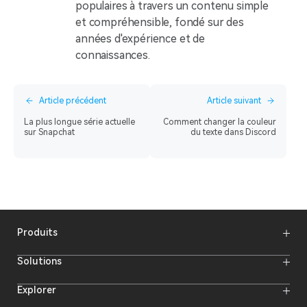
populaires à travers un contenu simple
et compréhensible, fondé sur des
années d'expérience et de
connaissances.
Article précédent
Article suivant
La plus longue série actuelle
Comment changer la couleur
sur Snapchat
du texte dans Discord
Produits
Microphones sans fil
Solutions
Systèmes de transmission vidéo
Systèmes d'intercom
Système d'intercom sans fil
Explorer
Moniteurs de caméra
Microphone sans fil
Caméras de streaming