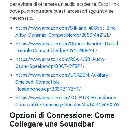
per evitare di ottenere un audio scadente. Ecco i link
dove puoi acquistare questi accessori aggiuntivi se
necessario:
https://www.amazon.com/Silkland-48Gbps-Zinc-
Alloy-Dynamic-Compatible/dp/B08SM4212L/
https://www.amazon.com/Optical-Braided-Digital-
Toslink-Compatible/dp/B091GNS8ML/
https://www.amazon.com/RCA-USB-Audio-
Cable-Speaker/dp/B0C7V9F8P1/
https://www.amazon.com/UGREEN-Auxiliary-
Shielded-Compatible-
Headphones/dp/B08RB17ZY1/
https://www.amazon.com/ZOOAUX-Headphone-
Compatible-Samsung-Oneplus/dp/B0B1V68X59/
Opzioni di Connessione: Come
Collegare una Soundbar