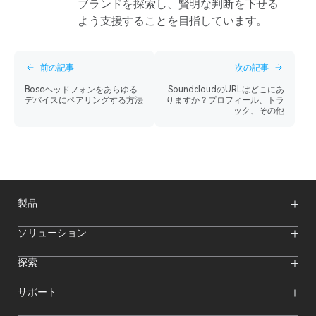
ブランドを探索し、賢明な判断を下せる
よう支援することを目指しています。
前の記事
次の記事
Boseヘッドフォンをあらゆる
SoundcloudのURLはどこにあ
デバイスにペアリングする方法
りますか？プロフィール、トラ
ック、その他
製品
ワイヤレスマイク
ソリューション
映像伝送システム
インターカムシステム
ワイヤレスインターカムシステム
探索
カメラモニター
ワイヤレスマイク
ストリーミングカメラ
オンラインイベント
サポート
オフラインイベント