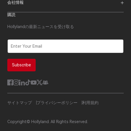
Hollylandブログ
ダウンロード
会社情報
クリエイター向けリソース
製品サポート
ニュースルーム
購入先
フォーラム
購読
ビデオセンター
代理店になる
私たちについて
代理店アフターサービス
お問い合わせ
Hollylandの最新ニュースを受け取る
修理状況の確認
コンプライアンス
セキュリティ報告
ソフトウェア更新
E
m
a
i
l
Subscribe
*
サイトマップ
プライバシーポリシー
利用規約
Copyright© Hollyland. All Rights Reserved.