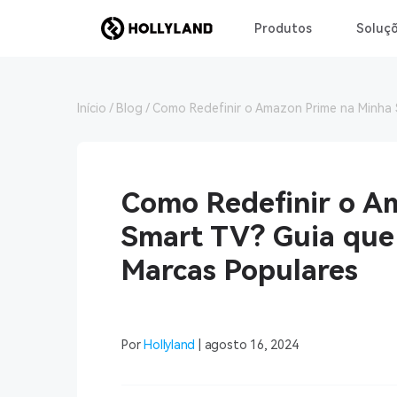
Produtos
Soluç
Início
Blog
Como Redefinir o Amazon Prime na Minha 
Como Redefinir o A
Smart TV? Guia que
Marcas Populares
Por
Hollyland
| agosto 16, 2024