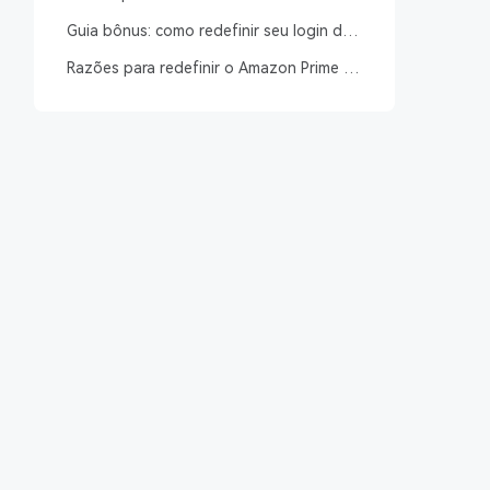
uma Fire TV
Guia bônus: como redefinir seu login do
Prime do zero
Razões para redefinir o Amazon Prime na
smart TV