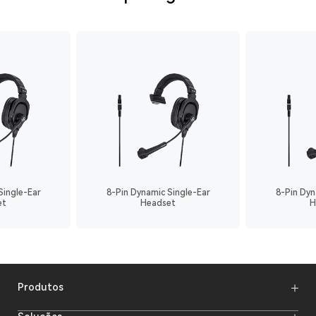
Single-Ear
8-Pin Dynamic Single-Ear
8-Pin Dyn
et
Headset
H
Produtos
Microfones sem fio