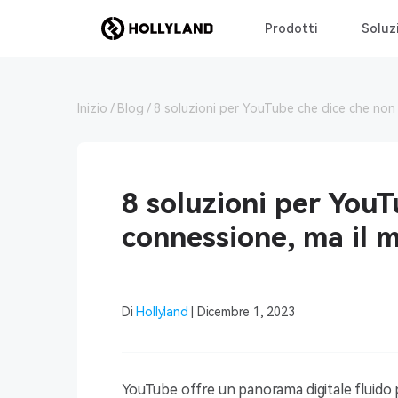
Prodotti
Soluz
Inizio
Blog
8 soluzioni per YouTube che dice che non 
8 soluzioni per YouT
connessione, ma il m
Di
Hollyland
| Dicembre 1, 2023
YouTube offre un panorama digitale fluido p