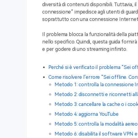
diversità di contenuti disponibili. Tuttavia,
connessione”
impedisce agli utenti di guar
soprattutto con una connessione Internet 
Il problema blocca la funzionalità della piat
nello specifico. Quindi, questa guida forni
e per godere di uno streaming infinito.
Perché si è verificato il problema “Sei o
Come risolvere l’errore “Sei offline. Co
Metodo 1: controlla la connessione I
Metodo 2: disconnetti e riconnetti all
Metodo 3: cancellare la cache o i coo
Metodo 4: aggiorna YouTube
Metodo 5: controlla la modalità aereo
Metodo 6: disabilita il software VPN 