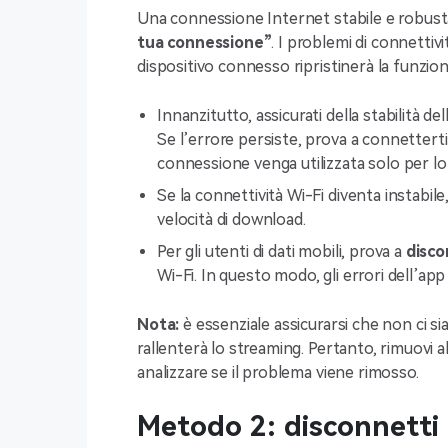
Una connessione Internet stabile e robusta 
tua connessione”
. I problemi di connettivi
dispositivo connesso ripristinerà la funziona
Innanzitutto, assicurati della stabilità d
Se l’errore persiste, prova a connettert
connessione venga utilizzata solo per l
Se la connettività Wi-Fi diventa instabil
velocità di download.
Per gli utenti di dati mobili, prova a
disco
Wi-Fi. In questo modo, gli errori dell’ap
Nota:
è essenziale assicurarsi che non ci si
rallenterà lo streaming. Pertanto, rimuovi al
analizzare se il problema viene rimosso.
Metodo 2: disconnetti e