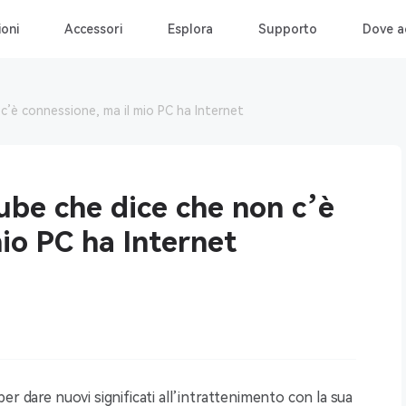
ioni
Accessori
Esplora
Supporto
Dove a
c’è connessione, ma il mio PC ha Internet
ube che dice che non c’è
io PC ha Internet
er dare nuovi significati all’intrattenimento con la sua