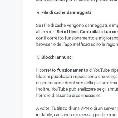
File di cache danneggiati
Se i file di cache vengono danneggiati, è impo
all’errore
“Sei offline. Controlla la tua c
con il corretto funzionamento e migliorano l
browser o dell’app inefficaci sono le ragion
Blocchi annunci
Il corretto
funzionamento
di YouTube dipen
blocchi pubblicitari impediscono che vengan
di generazione di entrate della piattaforma 
Inoltre, YouTube può analizzare se gli ann
l’errore di assenza di connessione.
A volte, l’utilizzo di una VPN o di un serve
instabile, causando un messaggio di errore.