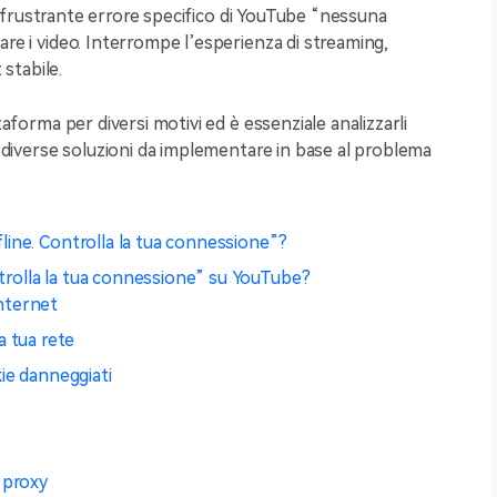
 il frustrante errore specifico di YouTube
“nessuna
dare i video. Interrompe l’esperienza di streaming,
stabile.
taforma per diversi motivi ed è essenziale analizzarli
rà diverse soluzioni da implementare in base al problema
ffline. Controlla la tua connessione”?
ntrolla la tua connessione” su YouTube?
nternet
a tua rete
kie danneggiati
e proxy