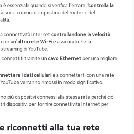
è essenziale quando si verifica l’errore
“controlla la
tà sono comuni e il ripristino del router o del
lità.
ella connettività Internet
controllandone la velocità
.
i con
un’altra rete Wi-Fi
e assicurati che la
o streaming di YouTube.
e, connettiti tramite un
cavo Ethernet
per una migliore
nnettere i dati cellulari
e a connetterti con una rete
p YouTube verranno rimossi in modo significativo.
ano più dispositivi connessi alla stessa rete perché ciò
tri dispositivi per fornire connettività Internet per
 riconnetti alla tua rete