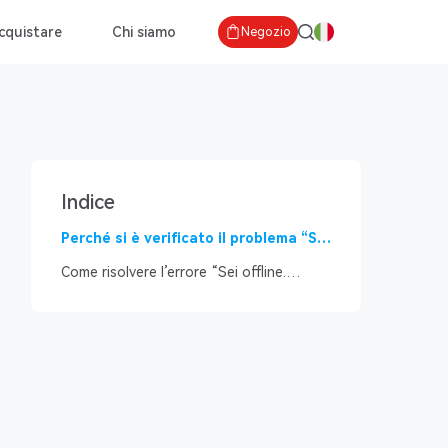
cquistare
Chi siamo
Negozio
Indice
Perché si è verificato il problema “Sei
offline. Controlla la tua
Come risolvere l’errore “Sei offline.
connessione”?
Controlla la tua connessione” su
YouTube?