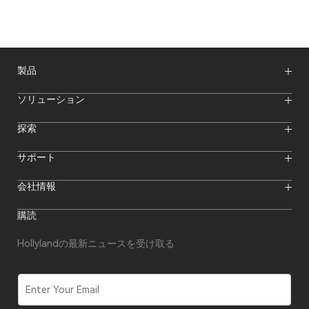
製品
ワイヤレスマイク
ソリューション
映像伝送システム
インターカムシステム
ワイヤレスインターカムシステム
探索
カメラモニター
ワイヤレスマイク
ストリーミングカメラ
オンラインイベント
サポート
オフラインイベント
Hollylandブログ
ダウンロード
会社情報
クリエイター向けリソース
製品サポート
ニュースルーム
購入先
フォーラム
購読
ビデオセンター
代理店になる
私たちについて
代理店アフターサービス
お問い合わせ
Hollylandの最新ニュースを受け取る
修理状況の確認
コンプライアンス
セキュリティ報告
ソフトウェア更新
E
m
a