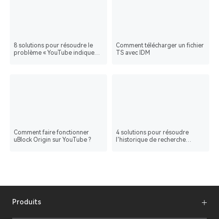
8 solutions pour résoudre le
Comment télécharger un fichier
problème « YouTube indique
TS avec IDM
aucune connexion », alors que
j’ai une connexion Internet sur
mon PC
Comment faire fonctionner
4 solutions pour résoudre
uBlock Origin sur YouTube ?
l’historique de recherche
YouTube qui ne s’affiche pas
Produits