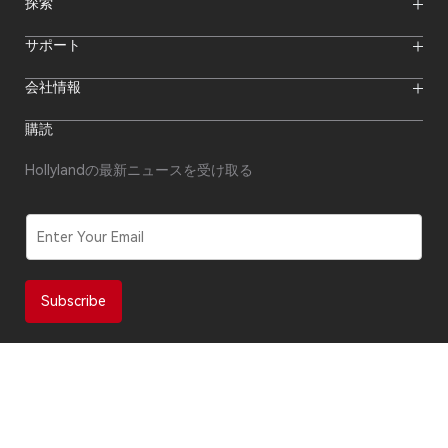
ワイヤレスインターカムシステム
探索
カメラモニター
ワイヤレスマイク
ストリーミングカメラ
オンラインイベント
サポート
オフラインイベント
Hollylandブログ
ダウンロード
会社情報
クリエイター向けリソース
製品サポート
ニュースルーム
購入先
フォーラム
購読
ビデオセンター
代理店になる
私たちについて
代理店アフターサービス
お問い合わせ
Hollylandの最新ニュースを受け取る
修理状況の確認
コンプライアンス
セキュリティ報告
ソフトウェア更新
E
m
a
i
l
Subscribe
*
サイトマップ
プライバシーポリシー
利用規約