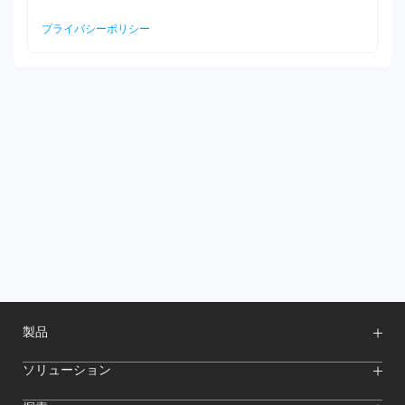
プライバシーポリシー
製品
ワイヤレスマイク
ソリューション
映像伝送システム
インターカムシステム