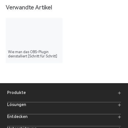
Verwandte Artikel
Wie man das OBS-Plugin
deinstalliert [Schritt für Schritt]
Produkte
Funkmikrofone
Lösungen
Video-Übertragungssysteme
Intercom-Systeme
Funk-Intercom-System
Entdecken
Kameramonitore
Funkmikrofon
Streaming-Kameras