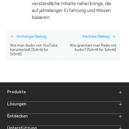
verständliche Inhalte näherbringe, die
auf jahrelanger Erfahrung und Wissen
basieren.
Vorheriger Beitrag
Nächster Beitrag
Wie man Audio von YouTube
Wie speichert man Reels mit
herunterlädt [Schritt für
Audio? [Schritt für Schritt]
Schritt]
Produkte
Funkmikrofone
Lösungen
Video-Übertragungssysteme
Intercom-Systeme
Funk-Intercom-System
Entdecken
Kameramonitore
Funkmikrofon
Streaming-Kameras
Online-Aktivitäten
Unterstützung