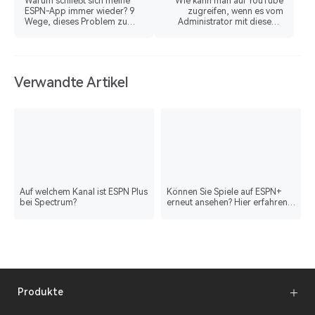
Warum schließt sich meine
Wie kann man auf YouTube
ESPN-App immer wieder? 9
zugreifen, wenn es vom
Wege, dieses Problem zu
Administrator mit diesen 7
lösen
Methoden blockiert wird?
Verwandte Artikel
Auf welchem Kanal ist ESPN Plus
Können Sie Spiele auf ESPN+
bei Spectrum?
erneut ansehen? Hier erfahren
Sie alles Wichtige.
Produkte