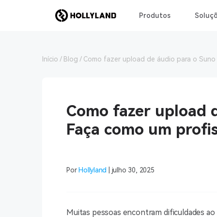
Produtos
Soluç
Início
Blog
Como fazer upload de áudio para o Suno A
Como fazer upload d
Faça como um profis
Por
Hollyland
| julho 30, 2025
Muitas pessoas encontram dificuldades ao 