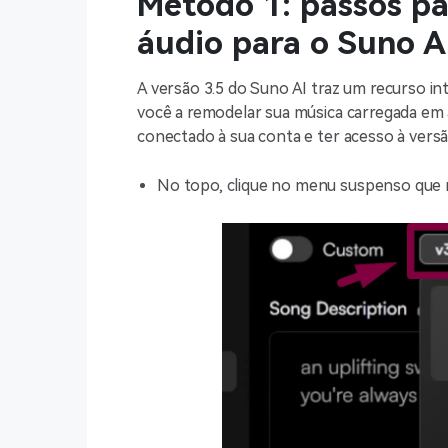
Método 1: passos pa
áudio para o Suno A
A versão 3.5 do Suno AI traz um recurso i
você a remodelar sua música carregada em a
conectado à sua conta e ter acesso à versã
No topo, clique no menu suspenso que m