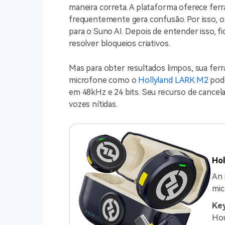
maneira correta. A plataforma oferece fer
frequentemente gera confusão. Por isso, o
para o Suno AI. Depois de entender isso, fic
resolver bloqueios criativos.
Mas para obter resultados limpos, sua fe
microfone como o
Hollyland LARK M2
pode
em 48kHz e 24 bits. Seu recurso de canc
vozes nítidas.
Hol
An 
mic
Key
Hou