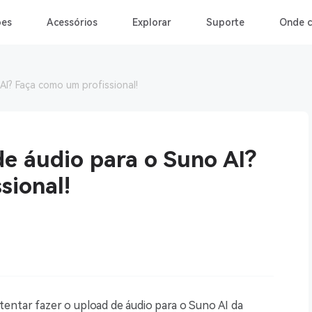
ões
Acessórios
Explorar
Suporte
Onde 
I? Faça como um profissional!
e áudio para o Suno AI?
sional!
tentar fazer o upload de áudio para o Suno AI da