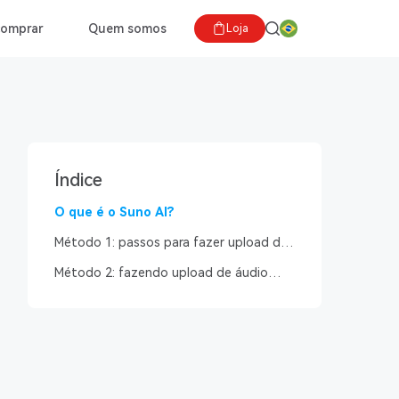
comprar
Quem somos
Loja
Índice
O que é o Suno AI?
Método 1: passos para fazer upload do
seu áudio para o Suno AI na versão 3.5
Método 2: fazendo upload de áudio
para o Suno AI versão 4.5