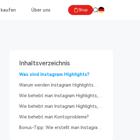
 kaufen
Über uns
Shop
Inhaltsverzeichnis
Was sind Instagram Highlights?
Warum werden Instagram Highlights
gelöscht/verschwinden/werden nicht
Wie behebt man Instagram Highlights,
geladen?
die immer wieder gelöscht werden?
Wie behebt man Instagram Highlights,
die nicht geladen werden?
Wie behebt man Kontoprobleme?
Bonus-Tipp: Wie erstellt man Instagram
Highlights richtig?