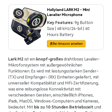
Hollyland LARK M2 - Mini
Lavalier Microphone
Key Features:
9g Button
Size | 48 kHz/24-bit | 40
Hours Battery
Bei Amazon ansehen
Lark M2
ist ein
knopf-großes
drahtloses Lavalier-
Mikrofonsystem mit außergewöhnlichen
Funktionen. Es wird mit
leistungsstarken
Sender-
(TX) und Empfänger- (RX) Einheiten geliefert, mit
universeller Kompatibilität
und
MFi-Zertifizierung
,
was eine reibungslose Konnektivität mit
verschiedenen Geräten, einschließlich
iPhones,
iPads, MacOS, Windows-Computern und Kameras
,
bedeutet. Mit
bis zu 10 Stunden Betriebszeit
und