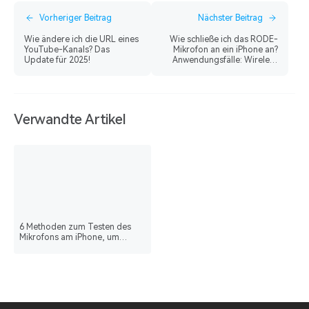
Vorheriger Beitrag
Nächster Beitrag
Wie ändere ich die URL eines
Wie schließe ich das RODE-
YouTube-Kanals? Das
Mikrofon an ein iPhone an?
Update für 2025!
Anwendungsfälle: Wireless
GO 2 und PodMic USB
Verwandte Artikel
6 Methoden zum Testen des
Mikrofons am iPhone, um
dessen Funktionsstatus zu
überprüfen?