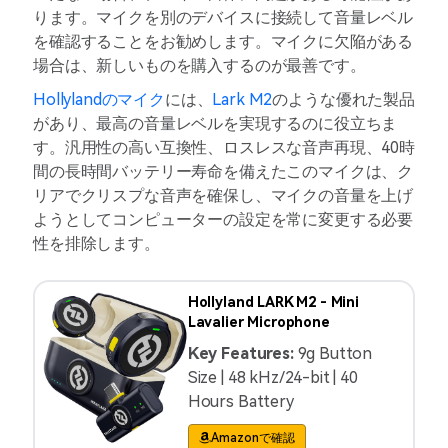
ります。マイクを別のデバイスに接続して音量レベル
を確認することをお勧めします。マイクに欠陥がある
場合は、新しいものを購入するのが最善です。
Hollylandのマイク
には、
Lark M2
のような優れた製品
があり、最高の音量レベルを実現するのに役立ちま
す。汎用性の高い互換性、ロスレスな音声再現、40時
間の長時間バッテリー寿命を備えたこのマイクは、ク
リアでクリスプな音声を確保し、マイクの音量を上げ
ようとしてコンピューターの設定を常に変更する必要
性を排除します。
Hollyland LARK M2 - Mini
Lavalier Microphone
Key Features:
9g Button
Size | 48 kHz/24-bit | 40
Hours Battery
Amazonで確認