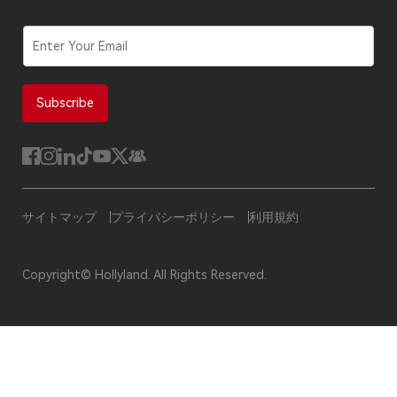
セキュリティ報告
ソフトウェア更新
E
m
a
i
l
Subscribe
*
サイトマップ
プライバシーポリシー
利用規約
Copyright© Hollyland. All Rights Reserved.