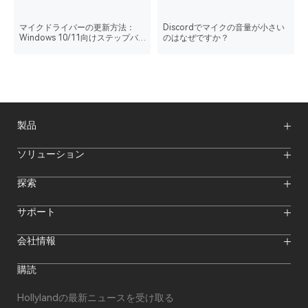
マイクドライバーの更新方法：
Discordでマイクの音量が小さい
Windows 10/11向けステップバ
のはなぜですか？
イステップガイド
製品
ワイヤレスマイク
ソリューション
映像伝送システム
インターカムシステム
ワイヤレスインターカムシステム
探索
カメラモニター
ワイヤレスマイク
ストリーミングカメラ
オンラインイベント
サポート
オフラインイベント
Hollylandブログ
ダウンロード
会社情報
クリエイター向けリソース
製品サポート
ニュースルーム
購入先
フォーラム
購読
ビデオセンター
代理店になる
私たちについて
代理店アフターサービス
お問い合わせ
Hollylandの最新ニュースを受け取る
修理状況の確認
コンプライアンス