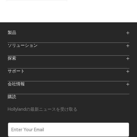
製品
ワイヤレスマイク
ソリューション
映像伝送システム
インターカムシステム
ワイヤレスインターカムシステム
探索
カメラモニター
ワイヤレスマイク
ストリーミングカメラ
オンラインイベント
サポート
オフラインイベント
Hollylandブログ
ダウンロード
会社情報
クリエイター向けリソース
製品サポート
ニュースルーム
購入先
フォーラム
購読
ビデオセンター
代理店になる
私たちについて
代理店アフターサービス
お問い合わせ
Hollylandの最新ニュースを受け取る
修理状況の確認
コンプライアンス
セキュリティ報告
ソフトウェア更新
E
m