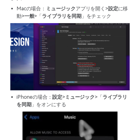
Macの場合：
ミュージック
アプリを開く>
設定
に移
動>
一般
>「
ライブラリを同期
」をチェック
iPhoneの場合：
設定
>
ミュージック
>「
ライブラリ
を同期
」をオンにする